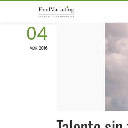
Skip
to
content
04
ABR 2016
Talento sin