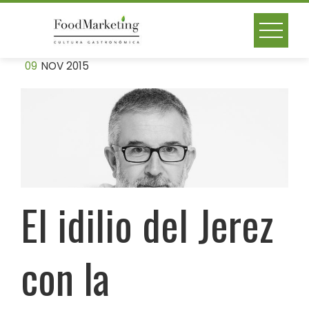
Skip
to
content
09
NOV 2015
El idilio del Jerez
con la