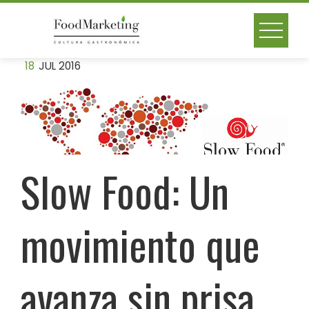
Skip
to
content
18
JUL 2016
Slow Food: Un
movimiento que
avanza sin prisa