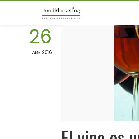
Skip
to
content
26
ABR 2016
El vino es 