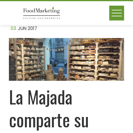
Skip
to
content
03
JUN 2017
La Majada
comparte su